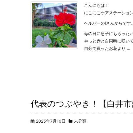
こんにちは！
にこにこケアステーショ
ヘルパーのIさんからです
母の日に息子にもらった
やっと赤と白同時に咲い
自分で買ったお花より ...
代表のつぶやき！【白井市
2025年7月10日
未分類