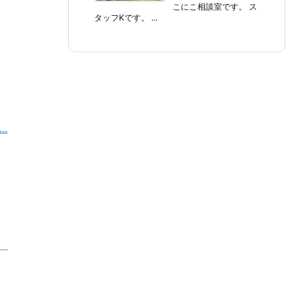
こにこ相談室です。 ス
タッフKです。 ...
、
..