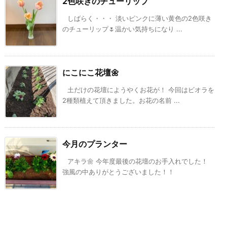
2色咲きのチューリップ
しばらく・・・ 淡いピンクに薄い黄色の2色咲き
のチューリップ🌷温かい気持ちになり ...
にこにこ花壇🌼
土だけの花壇にようやくお花が！ 今回はビオラを
2種類植えて頂きました。お花の名前 ...
今月のプランター
アキラ🌼 今年度最後の花壇のお手入れでした！
強風の中ありがとうございました！！