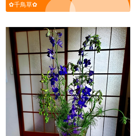
✿千鳥草✿