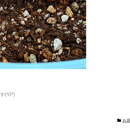
^O^)
お