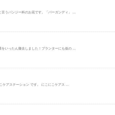
言うパンジー科のお花です。「バーガンディ」 ...
をいったん撤去しました！プランターにも仮の ...
ケアステーション です。 にこにこケアス ...