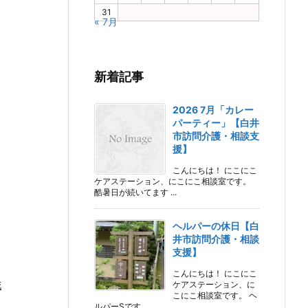
31
« 7月
新着記事
2026 7月「カレー
パーティー」【白井
市訪問介護・相談支
援】
こんにちは！ にこにこ
ケアステーション、にこにこ相談室です。
酷暑日が続いてます ...
ヘルパーの休日【白
井市訪問介護・相談
支援】
こんにちは！ にこにこ
ケアステーション、に
花
こにこ相談室です。 ヘ
ルパーSです。 ...