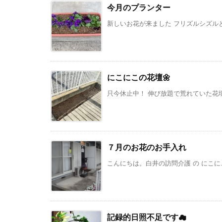
今月のプランター
新しいお花が来ました フリズルシズルと
にこにこの花壇🌼
只今休止中！ 伸び放題で荒れていた花壇
７月のお花のお手入れ
こんにちは。白井の訪問介護 の にこにこ
記録的日照不足です☁