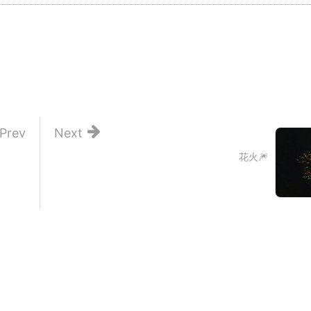
Prev
Next
花火🎆