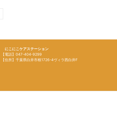
にこにこケアステーション
【電話】047-404-9299
【住所】千葉県白井市根1726-4ヴィラ西白井F