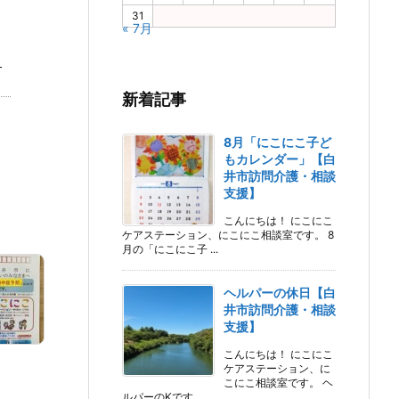
31
« 7月
き
新着記事
8月「にこにこ子ど
もカレンダー」【白
井市訪問介護・相談
支援】
こんにちは！ にこにこ
ケアステーション、にこにこ相談室です。 8
月の「にこにこ子 ...
ヘルパーの休日【白
井市訪問介護・相談
支援】
こんにちは！ にこにこ
ケアステーション、に
こにこ相談室です。 ヘ
ルパーのKです。 ...