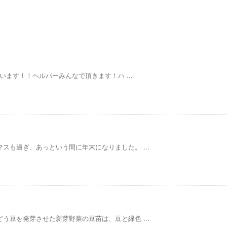
ざいます！！ヘルパーみんなで頂きます！ハ ...
スも過ぎ、あっという間に年末になりました。 ...
う豆を発芽させた新芽野菜の豆苗は、豆と緑色 ...