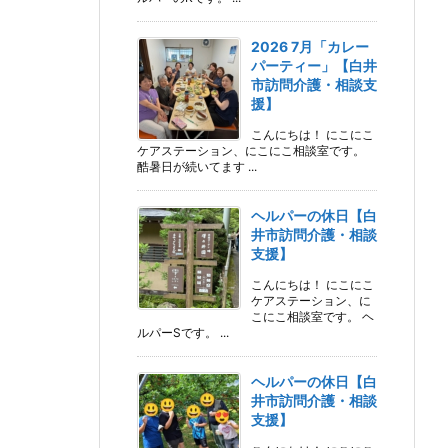
2026 7月「カレー
パーティー」【白井
市訪問介護・相談支
援】
こんにちは！ にこにこ
ケアステーション、にこにこ相談室です。
酷暑日が続いてます ...
ヘルパーの休日【白
井市訪問介護・相談
支援】
こんにちは！ にこにこ
ケアステーション、に
こにこ相談室です。 ヘ
ルパーSです。 ...
ヘルパーの休日【白
井市訪問介護・相談
支援】