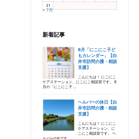
31
« 7月
新着記事
8月「にこにこ子ど
もカレンダー」【白
井市訪問介護・相談
支援】
こんにちは！ にこにこ
ケアステーション、にこにこ相談室です。 8
月の「にこにこ子 ...
ヘルパーの休日【白
井市訪問介護・相談
支援】
こんにちは！ にこにこ
ケアステーション、に
こにこ相談室です。 ヘ
ルパーのKです。 ...