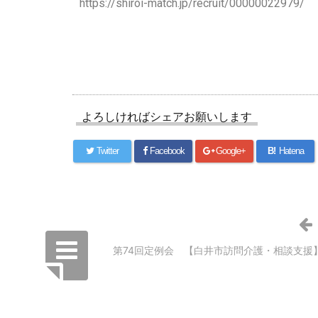
https://shiroi-match.jp/recruit/00000022979/
よろしければシェアお願いします
Twitter
Facebook
Google+
B!
Hatena
第74回定例会 【白井市訪問介護・相談支援