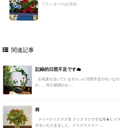
プランターのお花🌼
関連記事
記録的日照不足です☁
お花達も泣いています(>_<) 日照不足のせいなの
か。。何が原因かわ ...
柊
メリークリスマス🎅 クリスマスですね🎅🎄ヒイラ
ギをいただきました。クリスマスリー ...