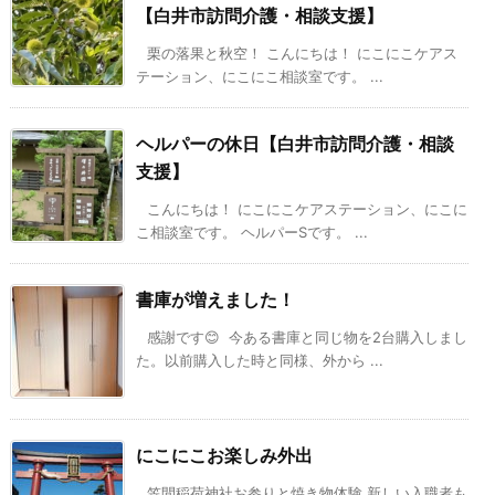
【白井市訪問介護・相談支援】
栗の落果と秋空！ こんにちは！ にこにこケアス
テーション、にこにこ相談室です。 ...
ヘルパーの休日【白井市訪問介護・相談
支援】
こんにちは！ にこにこケアステーション、にこに
こ相談室です。 ヘルパーSです。 ...
書庫が増えました！
感謝です😊 今ある書庫と同じ物を2台購入しまし
た。以前購入した時と同様、外から ...
にこにこお楽しみ外出
笠間稲荷神社お参りと焼き物体験 新しい入職者も