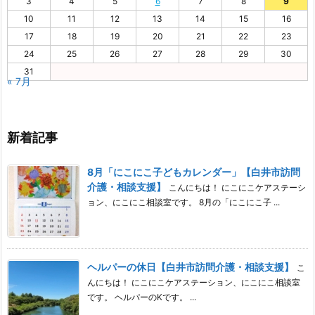
3
4
5
6
7
8
9
10
11
12
13
14
15
16
17
18
19
20
21
22
23
24
25
26
27
28
29
30
31
« 7月
新着記事
8月「にこにこ子どもカレンダー」【白井市訪問
介護・相談支援】
こんにちは！ にこにこケアステーシ
ョン、にこにこ相談室です。 8月の「にこにこ子 ...
ヘルパーの休日【白井市訪問介護・相談支援】
こ
んにちは！ にこにこケアステーション、にこにこ相談室
です。 ヘルパーのKです。 ...